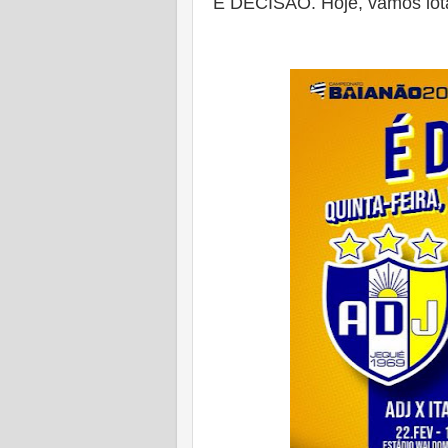
É DECISÂO. Hoje, vamos lot