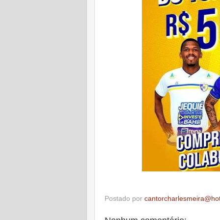
Postado por
cantorcharlesmeira@ho