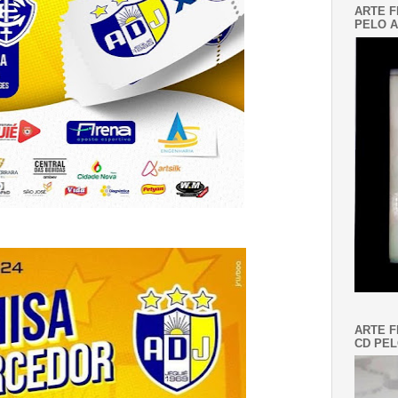
ARTE F
PELO A
ARTE F
CD PEL