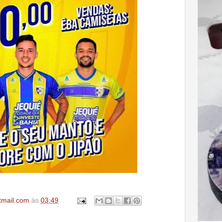
tmail.com
às
03:49