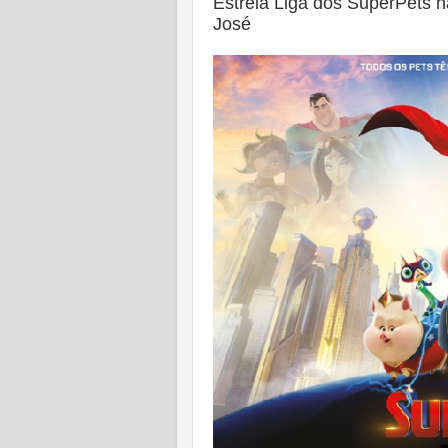
Estreia Liga dos SuperPets 
José