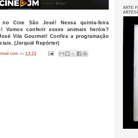
ARTE F
ARTESÃ
no Cine São José! Nessa quinta-feira
s
! Vamos conferir esses animais heróis?
José Vila Gourmet! Confira a programação
ais. (Jerquié Repórter)
tmail.com
às
13:23