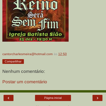
cantorcharlesmeira@hotmail.com
às
12:50
Compartilhar
Nenhum comentário:
Postar um comentário
‹
›
Página inicial