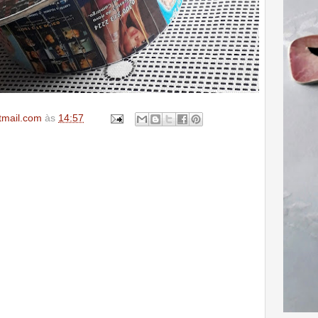
tmail.com
às
14:57