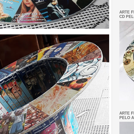
ARTE F
CD PEL
ARTE F
PELO A