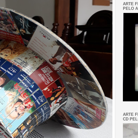
ARTE F
PELO A
ARTE F
CD PEL