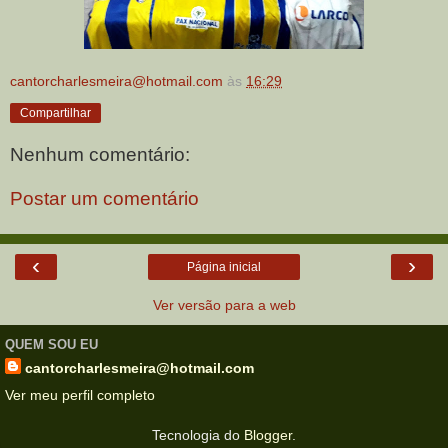
cantorcharlesmeira@hotmail.com
às
16:29
Compartilhar
Nenhum comentário:
Postar um comentário
‹
›
Página inicial
Ver versão para a web
QUEM SOU EU
cantorcharlesmeira@hotmail.com
Ver meu perfil completo
Tecnologia do
Blogger
.