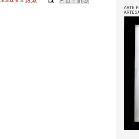
tmail.com
às
14:39
ARTE F
ARTESÃ