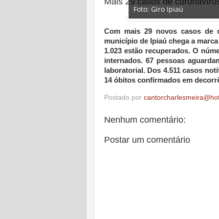
Mais 29 casos de coronavírus
Foto: Giro Ipiaú
Com mais 29 novos casos de cor
município de Ipiaú chega a marca 
1.023 estão recuperados. O númer
internados. 67 pessoas aguardam
laboratorial. Dos 4.511 casos not
14 óbitos confirmados em decorrê
Postado por
cantorcharlesmeira@ho
Nenhum comentário:
Postar um comentário