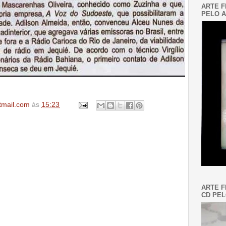
ARTE F
PELO A
tmail.com
às
15:23
ARTE F
CD PEL