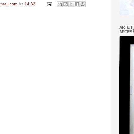
tmail.com
às
14:32
ARTE F
ARTESÃ