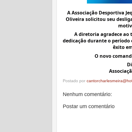
A Associação Desportiva Jeq
Oliveira solicitou seu desl
motiv
A diretoria agradece ao t
dedicação durante o período 
êxito em
O novo comanda
Di
Associaçã
Postado por
cantorcharlesmeira@ho
Nenhum comentário:
Postar um comentário