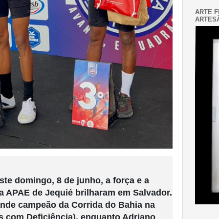
ARTE F
ARTESÃ
ste domingo, 8 de junho, a força e a
da APAE de Jequié brilharam em Salvador.
rande campeão da Corrida do Bahia na
 com Deficiência), enquanto Adriano