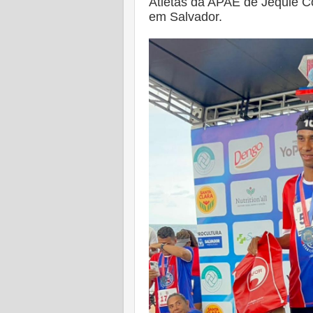
Atletas da APAE de Jequié Co
em Salvador.