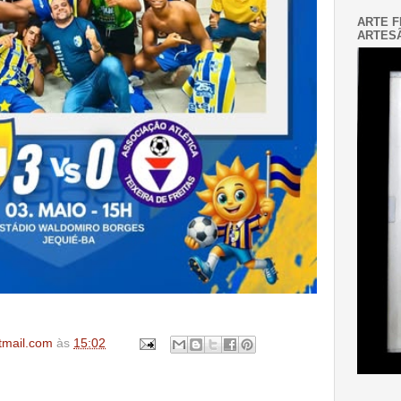
ARTE F
ARTESÃ
tmail.com
às
15:02