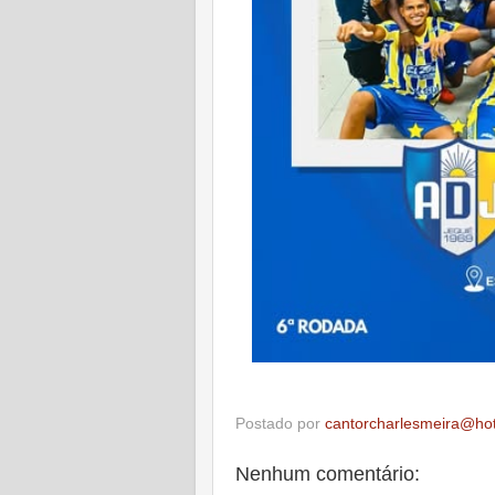
Postado por
cantorcharlesmeira@ho
Nenhum comentário: