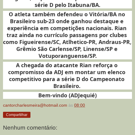
série D pelo Itabuna/BA.
O 
atleta também defendeu o Vitória/BA no 
Brasileiro sub-23 onde ganhou destaque e 
experiência em competições nacionais. Rian 
traz ainda no currículo passagens por clubes 
como Figueirense/SC, Atlhetico-PR, Andraus-PR, 
Grêmio São Carlense/SP, Linense/SP e 
Votuporanguense/SP.
A chegada do atacante Rian reforça o 
compromisso da ADJ em montar um elenco 
competitivo para a série D do Campeonato 
Brasileiro. 
Bem-vindo (ADJequié)
cantorcharlesmeira@hotmail.com
às
08:00
Compartilhar
Nenhum comentário: