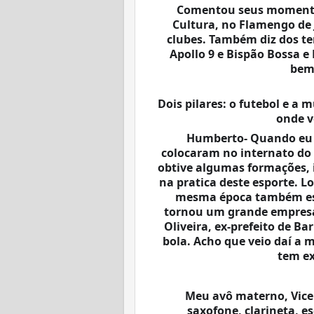
Comentou seus momentos
Cultura, no Flamengo de 
clubes. Também diz dos te
Apollo 9 e Bispão Bossa e
bem 
Dois pilares: o futebol e a 
onde v
Humberto- Quando eu t
colocaram no internato do 
obtive algumas formações, i
na pratica deste esporte. L
mesma época também est
tornou um grande empresár
Oliveira, ex-prefeito de Ba
bola. Acho que veio daí a 
tem ex
Meu avô materno, Vicen
saxofone, clarineta, es