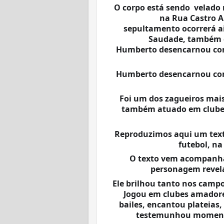
O corpo está sendo  velado n
na Rua Castro Al
sepultamento ocorrerá ain
Saudade, também c
Humberto desencarnou com a
Humberto desencarnou com a
Foi um dos zagueiros mais
também atuado em clubes 
Reproduzimos aqui um texto
futebol, na
 O texto vem acompanhado de uma entrevista onde o lendário 
personagem revela 
Ele brilhou tanto nos campo
Jogou em clubes amadores
bailes, encantou plateias,
testemunhou momentos