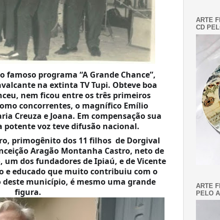
ARTE F
CD PEL
do famoso programa “A Grande Chance”, 
valcante na extinta TV Tupi. Obteve boa 
eu, nem ficou entre os três primeiros 
omo concorrentes, o magnífico Emílio 
aria Creuza e Joana. Em compensação sua 
 potente voz teve difusão nacional. 
 primogênito dos 11 filhos  de Dorgival 
onceição Aragão Montanha Castro, neto de 
um dos fundadores de Ipiaú, e de Vicente 
o e educado que muito contribuiu com o 
 deste município, é mesmo uma grande 
ARTE F
figura. 
PELO A