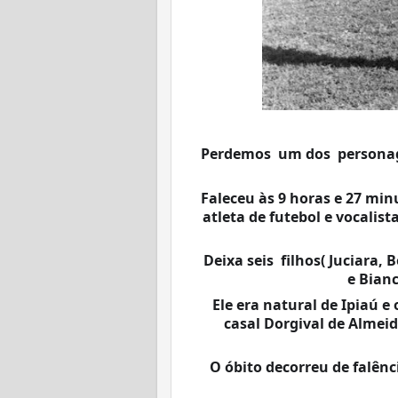
Perdemos  um dos  persona
Faleceu às 9 horas e 27 minu
atleta de futebol e vocalis
Deixa seis  filhos( Juciara,
e Bian
Ele era natural de Ipiaú e 
casal Dorgival de Almeid
 O óbito decorreu de falência múltipla dos órgãos após complicações 