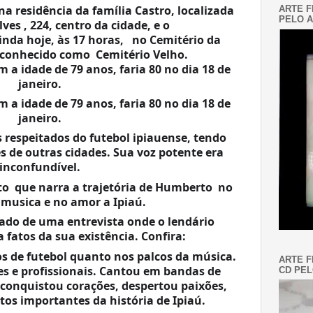
a residência da família Castro, localizada 
ARTE F
PELO A
ves , 224, centro da cidade, e o 
da hoje, às 17 horas,   no Cemitério da 
onhecido como  Cemitério Velho.
 idade de 79 anos, faria 80 no dia 18 de 
janeiro. 
 idade de 79 anos, faria 80 no dia 18 de 
janeiro. 
 respeitados do futebol ipiauense, tendo 
de outras cidades. Sua voz potente era 
inconfundível. 
  que narra a trajetória de Humberto  no 
 musica e no amor a Ipiaú.
fatos da sua existência. Confira:
s de futebol quanto nos palcos da música. 
ARTE F
 e profissionais. Cantou em bandas de 
CD PEL
 conquistou corações, despertou paixões, 
 importantes da história de Ipiaú.