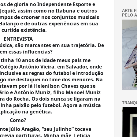
 de gloria no Independente Esporte e 
Jequié, assim como no Itabuna e outros 
ARTE F
PELO A
mpos de crooner nos conjuntos musicais 
 Balanço e de outras experiências em sua 
curtida existência.
ENTREVISTA
música, são marcantes em sua trajetória. De 
em essas influencias?
inha 10 anos de idade meus pais me 
Colégio Antônio Vieira, em Salvador, onde 
nclusive as regras do futebol e introdução 
ogo me destaquei no time dos menores. Na 
avam por lá Helenilson Chaves que se 
io e Antônio Muniz, filho Manoel Muniz 
rra do Rocha. Os dois nunca se ligaram na 
TRANQU
minha paixão pelo futebol. Agora a música 
plicação na genética.
Como?
te Júlio Aragão, “seu Julinho” tocava 
crevia partituras. Minha mãe, Leticia 