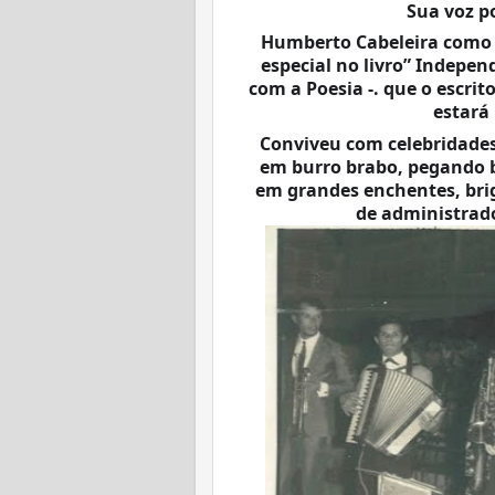
Sua voz p
Humberto Cabeleira como 
especial no livro” Indepen
com a Poesia -. que o escri
estará
Conviveu com celebridade
em burro brabo, pegando b
em grandes enchentes, bri
de administrador