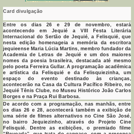
Card divulgação
Entre os dias 26 e 29 de novembro, estará
acontecendo em Jequié a VIII Festa Literária
Internacional do Sertão de Jequié, a Felisquié, que
nesta edição homenageia a memória da escritora
jequieense Maria Lúcia Martins, membro fundador da
Academia de Letras de Jequié e um dos maiores
nomes da poesia brasileira, destacada até mesmo
pelo poeta Ferreira Gullar. A programação acadêmica
e artística da Felisquié e da Felisquiezinha, um
espaço do evento destinado às crianças,
acontecerão na Casa da Cultura Pacífico Ribeiro, no
Jequié Tênis Clube, no Museu Histórico João Carlos
Borges e na Praça Rui Barbosa.
De acordo com a programação, nas manhãs, entre
os dias 26 e 28, acontecerá também a exibição de
uma série de filmes alternativos no Cine São José,
no bairro Jequiezinho, através do Projeto Cine
Felisquié. Dentre as exibições, o premiado filme
“Revoada”, que trata do cangaço, com a presença