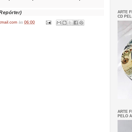
ARTE F
Repórter)
CD PEL
tmail.com
às
06:00
ARTE F
PELO A