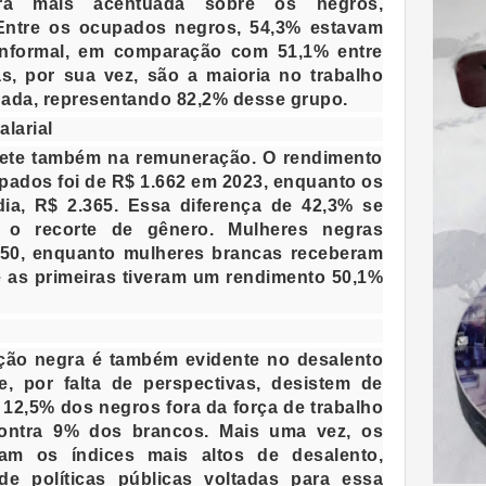
ira mais acentuada sobre os negros,
Entre os ocupados negros, 54,3% estavam
informal, em comparação com 51,1% entre
s, por sua vez, são a maioria no trabalho
nada, representando 82,2% desse grupo.
larial
flete também na remuneração. O rendimento
ados foi de R$ 1.662 em 2023, enquanto os
ia, R$ 2.365. Essa diferença de 42,3% se
 o recorte de gênero. Mulheres negras
550, enquanto mulheres brancas receberam
ue as primeiras tiveram um rendimento 50,1%
ação negra é também evidente no desalento
, por falta de perspectivas, desistem de
 12,5% dos negros fora da força de trabalho
ontra 9% dos brancos. Mais uma vez, os
am os índices mais altos de desalento,
de políticas públicas voltadas para essa