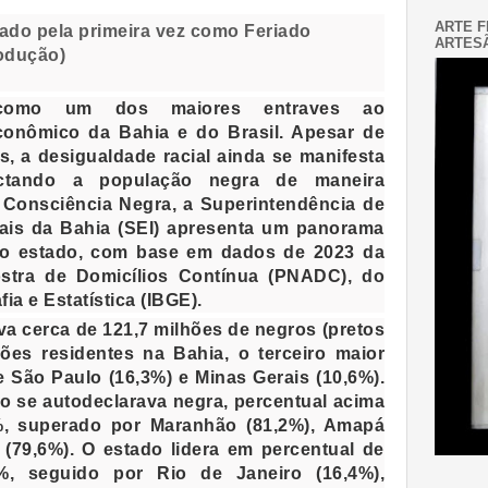
ARTE F
do pela primeira vez como Feriado
ARTESÃ
odução)
como um dos maiores entraves ao
conômico da Bahia e do Brasil. Apesar de
 a desigualdade racial ainda se manifesta
ctando a população negra de maneira
 Consciência Negra, a Superintendência de
ais da Bahia (SEI) apresenta um panorama
 no estado, com base em dados de 2023 da
stra de Domicílios Contínua (PNADC), do
fia e Estatística (IBGE).
ava cerca de 121,7 milhões de negros (pretos
ões residentes na Bahia, o terceiro maior
e São Paulo (16,3%) e Minas Gerais (10,6%).
o se autodeclarava negra, percentual acima
%, superado por Maranhão (81,2%), Amapá
e (79,6%). O estado lidera em percentual de
%, seguido por Rio de Janeiro (16,4%),