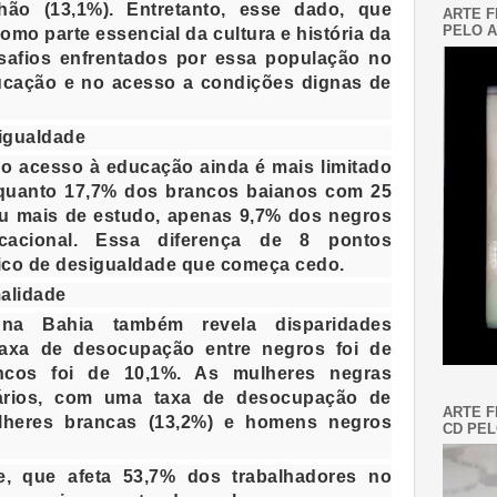
hão (13,1%). Entretanto, esse dado, que
ARTE F
PELO A
omo parte essencial da cultura e história da
safios enfrentados por essa população no
ucação e no acesso a condições dignas de
igualdade
 o acesso à educação ainda é mais limitado
nquanto 17,7% dos brancos baianos com 25
u mais de estudo, apenas 9,7% dos negros
cacional. Essa diferença de 8 pontos
rico de desigualdade que começa cedo.
malidade
na Bahia também revela disparidades
 taxa de desocupação entre negros foi de
ncos foi de 10,1%. As mulheres negras
nários, com uma taxa de desocupação de
ARTE F
lheres brancas (13,2%) e homens negros
CD PEL
de, que afeta 53,7% dos trabalhadores no