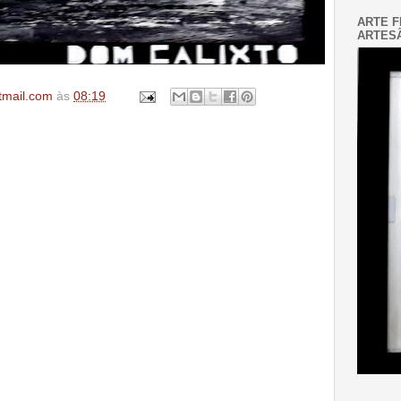
ARTE F
ARTESÃ
tmail.com
às
08:19