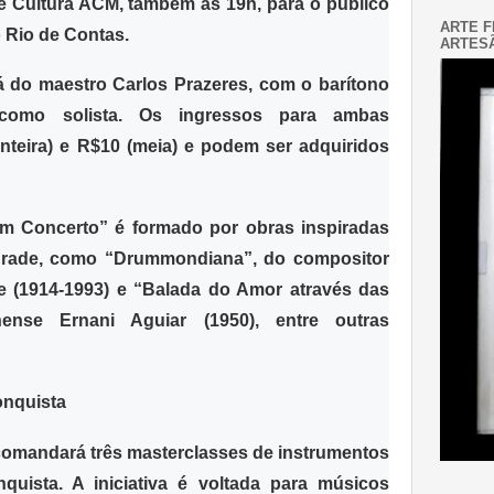
e Cultura ACM
, também às 19h, para o público
ARTE F
 Rio de Contas.
ARTESÃ
á do maestro Carlos Prazeres, com o barítono
como solist
a. Os ingressos para ambas
nteira) e R$10 (meia) e podem ser adquiridos
 Concerto” é formado por obras inspiradas
drade, como
“Drummondiana”, do compositor
e (1914-1993) e “Balada do Amor através das
ense Ernani Aguiar (1950)
, entre outras
onquista
 comandará
três masterclasses de instrumentos
nquista
. A iniciativa é voltada para
músicos