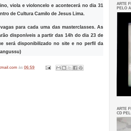
ARTE F
ino, viola e violoncelo
e acontecerá no dia 31
PELO A
ntro de Cultura Camilo de Jesus Lima.
vagas
para
cada uma das masterclasses
. As
arão disponíveis a partir das 14h do dia 23 de
 será disponibilizado no site e no perfil da
Cangussu)
tmail.com
às
06:59
ARTE F
CD PEL