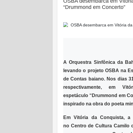
OSBA desembarca em Vitória
“Drummond em Concerto”
Postado em:
22 Maio 2024
|
A
Orquestra Sinfônica da Ba
levando o projeto
OSBA na Es
de Contas baiano. Nos dias 3
respectivamente, em V
it
espetáculo
“Drummond em Co
inspirado na obra do poeta min
Em Vitória da Conquista, a
no
Centro de Cultura Camilo 