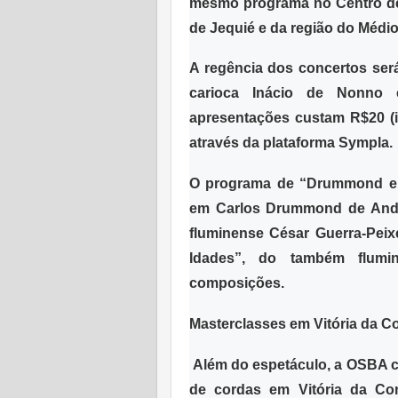
mesmo programa no
Centro d
de Jequié e da região do Médio
A regência dos concertos ser
carioca Inácio de Nonno 
apresentações custam R$20 (i
através da plataforma Sympla.
O programa de “Drummond em
em Carlos Drummond de An
fluminense César Guerra-Peix
Idades”, do também flumin
composições.
Masterclasses em Vitória da C
Além do espetáculo, a OSBA
de cordas em Vitória da Co