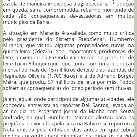
assola de maneira impiedosa a agropecuária. Produção
em queda, safra comprometida, rebanho morrendo de
cede são consequências devastadoras em muitos
municípios da Bahia.
A situação em Maracás é avaliada como muito crítica
pelo presidente do Sistema Faeb/Senar, Humberto
Miranda, que visitou algumas propriedades rurais, na
quinta-feira (7dez23). São importantes produtoras de
leite, a exemplo da Fazenda Vale Verde, do produtor de
leite Lúcio Albuquerque, que conta com uma produção
mensal de mais de 15 mil litros de leite e as fazendas de
Reginaldo Oliveira (1.700 litros) e a de Adriano Borges
Meira, que produz 57 mil litros de leite por mês. Todos
sofrem as consequências do longo período sem chuvas.
Já em Jequié, onde participou de algumas atividades, ele
concedeu entrevista ao repórter Dell Santos, levada ao
ar no dia no Programa Jornal da Manhã com Souza
Andrade, na qual Humberto Miranda alertou para os
prejuízos provocados pela seca na Bahia e se reportou a
Nota emitida pela entidade dias antes em que cobra
medidas urgentes para minimizar os impactos na vida