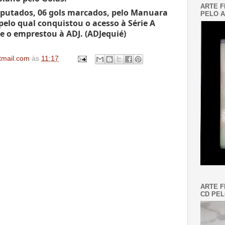
ARTE F
sputados, 06 gols marcados, pelo Manuara 
PELO A
pelo qual conquistou o acesso à Série A 
e o emprestou à ADJ. (ADJequié)
tmail.com
às
11:17
ARTE F
CD PEL