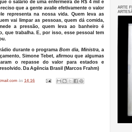
ue o salário de uma enfermeira de R$ 4 mil e
ARTE F
reciso que a gente avalie efetivamente o valor
ARTESÃ
ele representa na nossa vida. Quem leva as
uem vai limpar as pessoas, quem dá comida,
 mede a pressão, quem leva ao banheiro é
, que trabalha. E, por isso, esse pessoal tem
ou.
 rádio durante o programa
Bom dia, Ministra,
a
rçamento, Simone Tebet, afirmou que algumas
asaram o repasse do valor para estados e
resolvido. Da Agência Brasil (Marcos Frahm)
tmail.com
às
14:16