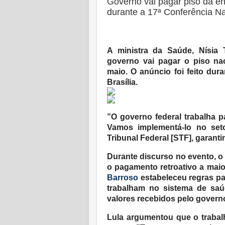
Governo vai pagar piso da en
durante a 17ª Conferência N
A ministra da Saúde, Nísia T
governo vai pagar o piso na
maio. O anúncio foi feito dur
Brasília.
”O governo federal trabalha 
Vamos implementá-lo no set
Tribunal Federal [STF], garant
Durante discurso no evento, o 
o pagamento retroativo a ma
Barroso
estabeleceu regras pa
trabalham no sistema de saú
valores recebidos pelo governo
Lula argumentou que o traba