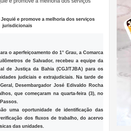
uié e promove a melhoria dos serviços
para o aperfeiçoamento do 1° Grau, a Comarca
quilômetros de Salvador, recebeu a equipe da
nal de Justiça da Bahia (CGJ/TJBA) para os
idades judiciais e extrajudiciais. Na tarde de
or-Geral, Desembargador José Edivaldo Rocha
lhos, que começaram na quarta-feira (3), no
o Passos.
 são uma oportunidade de identificação das
erificação dos fluxos de trabalho, do acervo
ísicas das unidades.