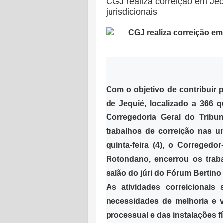
CGJ realiza correição em Jeq
jurisdicionais
Postado em:
06 Maio 2023
|
Com o objetivo de contribuir 
de Jequié, localizado a 366 
Corregedoria Geral do Tribu
trabalhos de correição nas un
quinta-feira (4), o Correged
Rotondano, encerrou os traba
salão do júri do Fórum Bertin
As atividades correicionais
necessidades de melhoria e v
processual e das instalações f