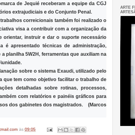
Comarca de Jequié receberam a equipe da CGJ
ARTE F
órios extrajudiciais e do Conjunto Penal.
ARTESÃ
 trabalhos correicionais também foi realizado o
iciativa visa a contribuir com a organização da
e orientar, instruir e dar o suporte necessário
a é apresentado técnicas de administração,
 a planilha 5W2H, ferramentas que auxiliam na
ão\unidade.
anação sobre o sistema Exaudi, utilizado pelo
 que tem como objetivo facilitar o trabalho de
ações detalhadas sobre rotinas, processos,
ambém com relatórios e painéis gráficos para
ssos dos gabinetes dos magistrados. (Marcos
tmail.com
às
09:05