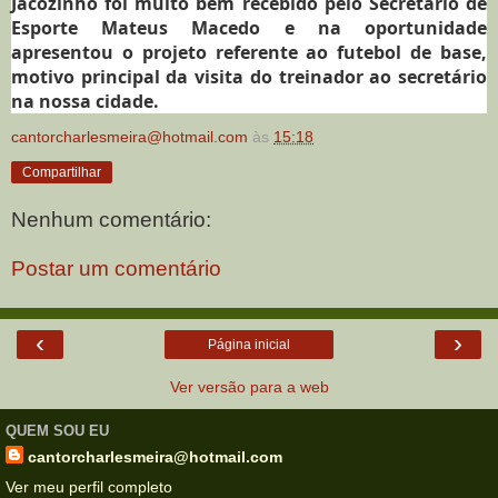
Jacozinho foi muito bem recebido pelo Secretário de
Esporte Mateus Macedo e na oportunidade
apresentou o projeto referente ao futebol de base,
motivo principal da visita do treinador ao secretário
na nossa cidade.
cantorcharlesmeira@hotmail.com
às
15:18
Compartilhar
Nenhum comentário:
Postar um comentário
‹
›
Página inicial
Ver versão para a web
QUEM SOU EU
cantorcharlesmeira@hotmail.com
Ver meu perfil completo