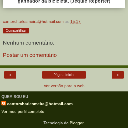
ganhador da bicicleta, (Jequié Repórter)
cantorcharlesmeira@hotmail.com
às
15:17
Compartilhar
Nenhum comentário:
Postar um comentário
‹
›
Página inicial
Ver versão para a web
QUEM SOU EU
cantorcharlesmeira@hotmail.com
Ver meu perfil completo
Tecnologia do
Blogger
.