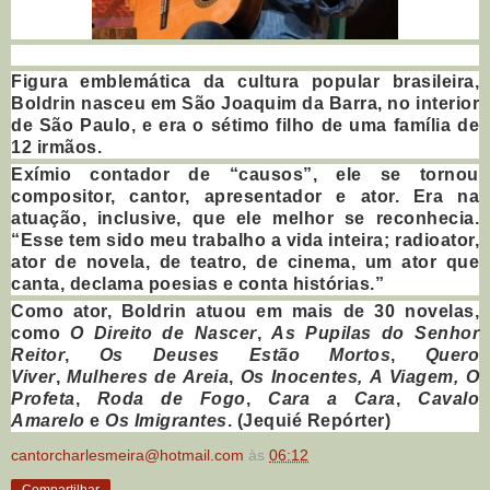
Figura emblemática da cultura popular brasileira,
Boldrin nasceu em São Joaquim da Barra, no interior
de São Paulo, e era o sétimo filho de uma família de
12 irmãos.
Exímio contador de “causos”, ele se tornou
compositor, cantor, apresentador e ator. Era na
atuação, inclusive, que ele melhor se reconhecia.
“Esse tem sido meu trabalho a vida inteira; radioator,
ator de novela, de teatro, de cinema, um ator que
canta, declama poesias e conta histórias.”
Como ator, Boldrin atuou em mais de 30 novelas,
como
O Direito de Nascer
,
As Pupilas do Senhor
Reitor
,
Os Deuses Estão Mortos
,
Quero
Viver
,
Mulheres de Areia
,
Os Inocentes,
A Viagem,
O
Profeta
,
Roda de Fogo
,
Cara a Cara
,
Cavalo
Amarelo
e
Os Imigrantes
. (Jequié Repórter)
cantorcharlesmeira@hotmail.com
às
06:12