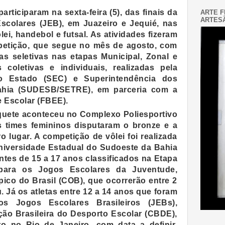
rticiparam na sexta-feira (5), das finais da
ARTE F
ARTESÃ
scolares (JEB), em Juazeiro e Jequié, nas
ei, handebol e futsal. As atividades fizeram
mpetição, que segue no mês de agosto, com
s seletivas nas etapas Municipal, Zonal e
s coletivas e individuais, realizadas pela
o Estado (SEC) e Superintendência dos
ahia (SUDESB/SETRE), em parceria com a
 Escolar (FBEE).
quete aconteceu no Complexo Poliesportivo
s times femininos disputaram o bronze e a
o lugar. A competição de vôlei foi realizada
niversidade Estadual do Sudoeste da Bahia
ntes de 15 a 17 anos classificados na Etapa
para os Jogos Escolares da Juventude,
ico do Brasil (COB), que ocorrerão entre 2
. Já os atletas entre 12 a 14 anos que foram
dos Jogos Escolares Brasileiros (JEBs),
ão Brasileira do Desporto Escolar (CBDE),
 no Rio de Janeiro, com data a definir.