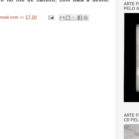
ARTE F
PELO A
tmail.com
às
17:10
ARTE F
CD PEL