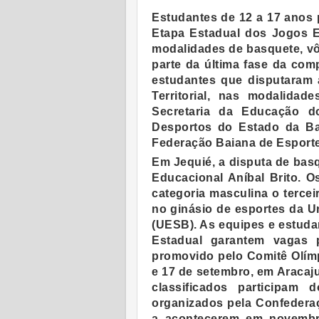
Estudantes de 12 a 17 anos pa
Etapa Estadual dos Jogos E
modalidades de basquete, vôl
parte da última fase da co
estudantes que disputaram a
Territorial, nas modalidade
Secretaria da Educação d
Desportos do Estado da B
Federação Baiana de Esporte
Em Jequié, a disputa de bas
Educacional Aníbal Brito. O
categoria masculina o terceir
no ginásio de esportes da U
(UESB). As equipes e estuda
Estadual garantem vagas 
promovido pelo Comitê Olímp
e 17 de setembro, em Aracaju
classificados participam 
organizados pela Confederaç
a acontecerem em novembro