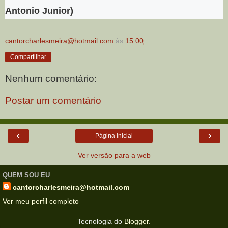
Antonio Junior)
cantorcharlesmeira@hotmail.com
às
15:00
Compartilhar
Nenhum comentário:
Postar um comentário
‹
›
Página inicial
Ver versão para a web
QUEM SOU EU
cantorcharlesmeira@hotmail.com
Ver meu perfil completo
Tecnologia do
Blogger
.