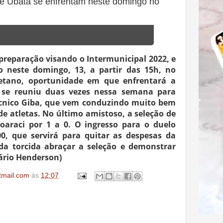
de Ubatã se enfrentam neste domingo no
 preparação visando o Intermunicipal 2022, e
 neste domingo, 13, a partir das 15h, no
aetano, oportunidade em que enfrentará a
o se reuniu duas vezes nessa semana para
écnico Giba, que vem conduzindo muito bem
de atletas. No último amistoso, a seleção de
oaraci por 1 a 0. O ingresso para o duelo
0, que servirá para quitar as despesas da
da torcida abraçar a seleção e demonstrar
ário Henderson)
tmail.com
às
12:07