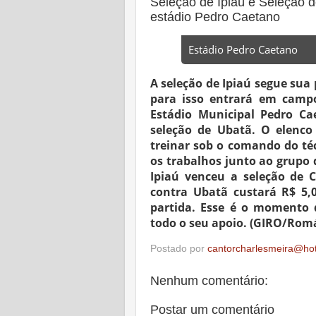
Seleção de Ipiaú e Seleção 
estádio Pedro Caetano
Estádio Pedro Caetano
A seleção de Ipiaú segue sua
para isso entrará em campo
Estádio Municipal Pedro C
seleção de Ubatã. O elenc
treinar sob o comando do t
os trabalhos junto ao grupo 
Ipiaú venceu a seleção de C
contra Ubatã custará R$ 5,0
partida. Esse é o momento 
todo o seu apoio. (GIRO/Rom
Postado por
cantorcharlesmeira@ho
Nenhum comentário:
Postar um comentário