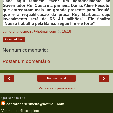
Cabe aqui também, fazer um agradecimento ao
Governador Rui Costa e a primeira Dama, Aline Peixoto,
que entregaram mais um grande presente para Jequié,
que é a requalificação da praça Ruy Barbosa, cujo
investimento será de R$ 4,1 milhões". Ele finaliza
"Nosso trabalho pela Bahia, segue firme e forte"
cantorcharlesmeira@hotmail.com
às
15:18
Compartilhar
Nenhum comentário:
Postar um comentário
‹
›
Página inicial
Ver versão para a web
QUEM SOU EU
cantorcharlesmeira@hotmail.com
Ver meu perfil completo