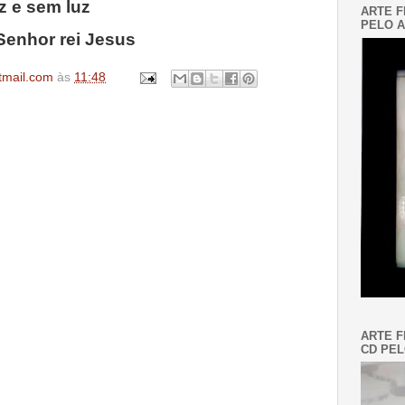
z e sem luz
ARTE F
PELO A
enhor rei Jesus
tmail.com
às
11:48
ARTE F
CD PEL