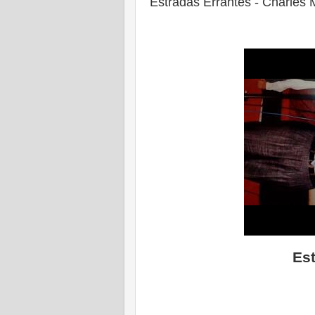
Estradas Errantes - Charles 
Es