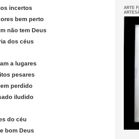
os incertos
ARTE F
ARTESÃ
cores bem perto
uem não tem Deus
ria dos céus
vam a lugares
itos pesares
mem perdido
sado iludido
tes do céu
o e bom Deus