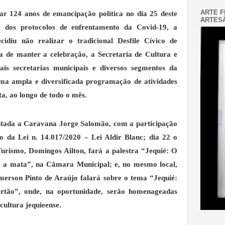
ARTE F
ar 124 anos de emancipação política no dia 25 deste
ARTESÃ
 dos protocolos de enfrentamento da Covid-19, a
cidiu não realizar o tradicional Desfile Cívico de
 de manter a celebração, a Secretaria de Cultura e
is secretarias municipais e diversos segmentos da
ma ampla e diversificada programação de atividades
, ao longo de todo o mês.
cutada a Caravana Jorge Salomão, com a participação
o da Lei n. 14.017/2020 – Lei Aldir Blanc; dia 22 o
 Turismo, Domingos Ailton, fará a palestra “Jequié: O
m a mata”, na Câmara Municipal; e, no mesmo local,
Emerson Pinto de Araújo falará sobre o tema “Jequié:
tão”, onde, na oportunidade, serão homenageadas
cultura jequieense.