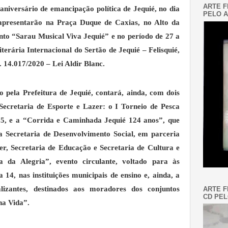
ARTE F
niversário de emancipação política de Jequié, no dia
PELO A
e apresentarão na Praça Duque de Caxias, no Alto da
ento “Sarau Musical Viva Jequié” e no período de 27 a
iterária Internacional do Sertão de Jequié – Felisquié,
 14.017/2020 – Lei Aldir Blanc.
 pela Prefeitura de Jequié, contará, ainda, com dois
 Secretaria de Esporte e Lazer: o I Torneio de Pesca
 25, e a “Corrida e Caminhada Jequié 124 anos”, que
da Secretaria de Desenvolvimento Social, em parceria
er, Secretaria de Educação e Secretaria de Cultura e
 da Alegria”, evento circulante, voltado para às
a 14, nas instituições municipais de ensino e, ainda, a
alizantes, destinados aos moradores dos conjuntos
ARTE F
CD PEL
ha Vida”.