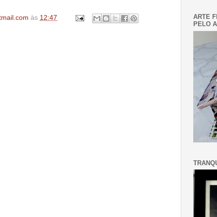
ARTE F
tmail.com
às
12:47
PELO A
TRANQU