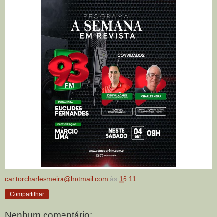
cantorcharlesmeira@hotmail.com
às
16:11
Compartilhar
Nenhum comentário: