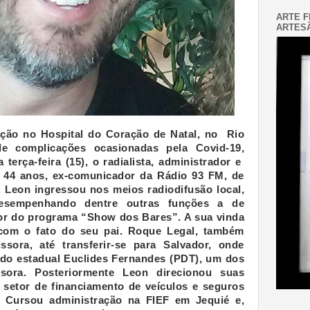
ARTE F
ARTESÃ
ação no Hospital do Coração de Natal, no Rio
e complicações ocasionadas pela Covid-19,
 terça-feira (15), o radialista, administrador e
l 44 anos, ex-comunicador da Rádio 93 FM, de
, Leon ingressou nos meios radiodifusão local,
desempenhando dentre outras funções a de
or do programa “Show dos Bares”. A sua vinda
 com o fato do seu pai. Roque Legal, também
sora, até transferir-se para Salvador, onde
ado estadual Euclides Fernandes (PDT), um dos
ssora. Posteriormente Leon direcionou suas
o setor de financiamento de veículos e seguros
a. Cursou administração na FIEF em Jequié e,