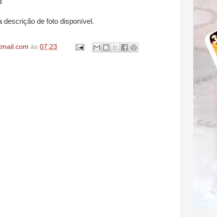
o
tmail.com
às
07:23