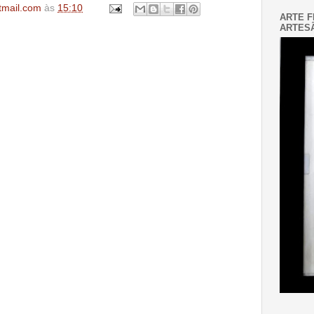
tmail.com
às
15:10
ARTE F
ARTESÃ