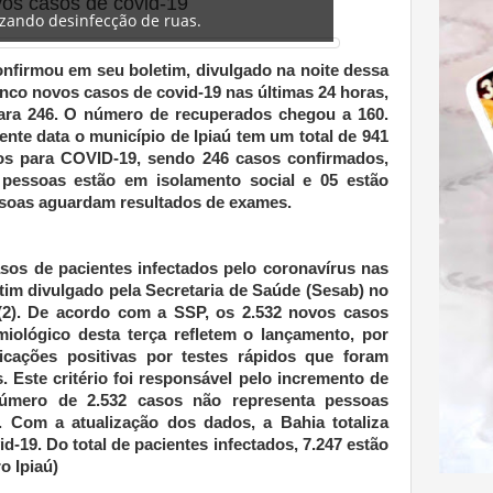
vos casos de covid-19
izando desinfecção de ruas.
confirmou em seu boletim, divulgado na noite dessa
 cinco novos casos de covid-19 nas últimas 24 horas,
para 246. O número de recuperados chegou a 160.
ente data o município de Ipiaú tem um total de 941
os para COVID-19, sendo 246 casos confirmados,
 pessoas estão em isolamento social e 05 estão
soas aguardam resultados de exames.
asos de pacientes infectados pelo coronavírus nas
tim divulgado pela Secretaria de Saúde (Sesab) no
ra (2). De acordo com a SSP, os 2.532 novos casos
miológico desta terça refletem o lançamento, por
ficações positivas por testes rápidos que foram
 Este critério foi responsável pelo incremento de
número de 2.532 casos não representa pessoas
. Com a atualização dos dados, a Bahia totaliza
-19. Do total de pacientes infectados, 7.247 estão
o Ipiaú)