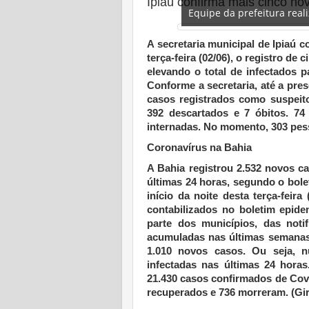
Ipiaú confirma mais cinco no
Equipe da prefeitura real
A secretaria municipal de Ipiaú 
terça-feira (02/06), o registro de
elevando o total de infectados 
Conforme a secretaria, até a pres
casos registrados como suspeit
392 descartados e 7 óbitos. 74
internadas. No momento, 303 pes
Coronavírus na Bahia
A Bahia registrou 2.532 novos c
últimas 24 horas, segundo o bole
início da noite desta terça-fei
contabilizados no boletim epide
parte dos municípios, das noti
acumuladas nas últimas semanas.
1.010 novos casos. Ou seja, 
infectadas nas últimas 24 horas
21.430 casos confirmados de Covid
recuperados e 736 morreram. (Gir