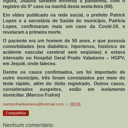
Agora, Jitaúna também enfrenta à pandemia, com o
registro do 5º caso na manhã desta sexta-feira (08).
Em vídeo publicado na rede social, o prefeito Patrick
Lopes e a secretária de Saúde do município, Patrícia
Lopes, confirmaram mais um caso da Covid-19, e
revelaram a primeira morte.
O paciente era um homem de 50 anos, e que possuía
comorbidades (era diabético, hipertenso, histórico de
acidente vascular cerebral sem seqüelas) e estava
internado no Hospital Geral Prado Valadares – HGPV,
em Jequié, onde faleceu.
Dentre os casos confirmados, um foi importado de
outro município, três foram constatados por meio do
teste rápido, além do óbito registrado. Outros casos,
considerados suspeitos, estão em isolamento
domiciliar. (Marcos Frahm)
cantorcharlesmeira@hotmail.com
às
09:05
Compartilhar
Nenhum comentário: