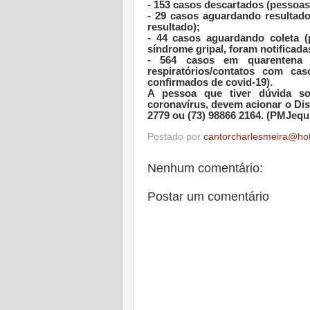
- 153 casos descartados (pessoas
- 29 casos aguardando resultad
resultado);
- 44 casos aguardando coleta 
síndrome gripal, foram notificada
- 564 casos em quarentena 
respiratórios/contatos com ca
confirmados de covid-19).
A pessoa que tiver dúvida s
coronavírus, devem acionar o Dis
2779 ou (73) 98866 2164. (PMJequ
Postado por
cantorcharlesmeira@ho
Nenhum comentário:
Postar um comentário