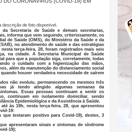
 DO CORONAVÍRUS (COVID-19) EM
s da Secretaria de Saúde e demais secretarias,
is, informa que vem seguindo, criteriosamente, os
ial de Saúde (OMS), do Ministério da Saúde e da
ESAB), no atendimento de saúde e das estratégias
nesta terça-feira, 28, foram registrados mais seis
ça, na cidade. A Secretaria Municipal de Saúde
al para que a população siga, corretamente, todas
rando o cuidado com a higienização das mãos,
olhos, além da manutenção do distanciamento social
, quando houver verdadeira necessidade de saírem
ados não evoluiu, permanecendo os mesmos três
oas já tendo atingido algumas semanas da
sintomas. Essas pessoas continuam a sentir os
o, continuam em isolamento domiciliar, sendo
ilância Epidemiológica e da Assistência à Saúde.
até às 19h, nesta terça-feira, 28, que apresentou
vid-19:
 que testaram positivo para Covid-19), destes, 3
 que apresentaram sinais e sintomas de síndrome
vid-19);