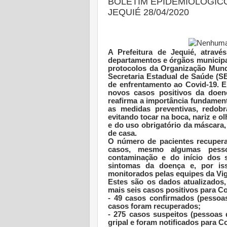
BOLETIM EPIDEMIOLÓGICO
JEQUIÉ 28/04/2020
A Prefeitura de Jequié, atravé
departamentos e órgãos municipa
protocolos da Organização Mund
Secretaria Estadual de Saúde (S
de enfrentamento ao Covid-19. E 
novos casos positivos da doen
reafirma a importância fundament
as medidas preventivas, redob
evitando tocar na boca, nariz e 
e do uso obrigatório da máscara
de casa.
O número de pacientes recuper
casos, mesmo algumas pess
contaminação e do início dos 
sintomas da doença e, por iss
monitorados pelas equipes da Vig
Estes são os dados atualizados, 
mais seis casos positivos para Co
- 49 casos confirmados (pessoas
casos foram recuperados;
- 275 casos suspeitos (pessoas
gripal e foram notificados para Co