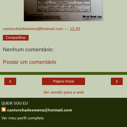
cantorcharlesmeira@hotmail.com
às
12:33
Compartilhar
Nenhum comentário:
Postar um comentário
‹
›
Página inicial
Ver versão para a web
QUEM SOU EU
cantorcharlesmeira@hotmail.com
Ver meu perfil completo