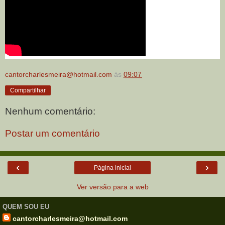
cantorcharlesmeira@hotmail.com
às
09:07
Compartilhar
Nenhum comentário:
Postar um comentário
‹
›
Página inicial
Ver versão para a web
QUEM SOU EU
cantorcharlesmeira@hotmail.com