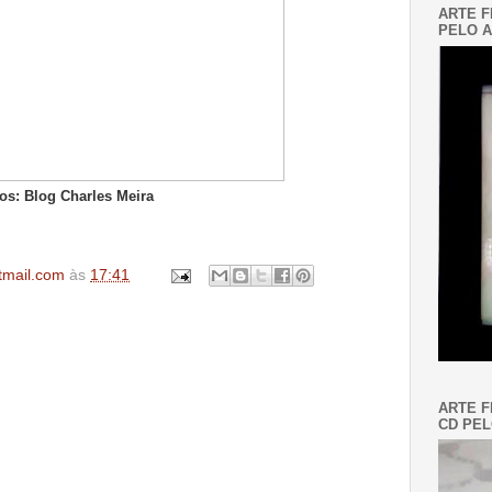
ARTE F
PELO A
os: Blog Charles Meira
tmail.com
às
17:41
ARTE F
CD PEL