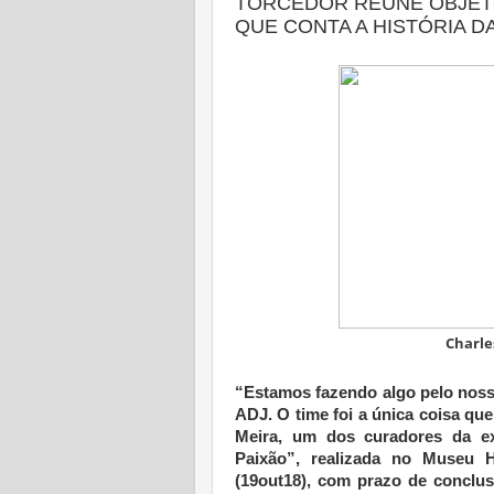
TORCEDOR REÚNE OBJET
QUE CONTA A HISTÓRIA D
Charle
“Estamos fazendo algo pelo nosso 
ADJ. O time foi a única coisa que
Meira, um dos curadores da ex
Paixão”, realizada no Museu H
(19out18), com prazo de concl