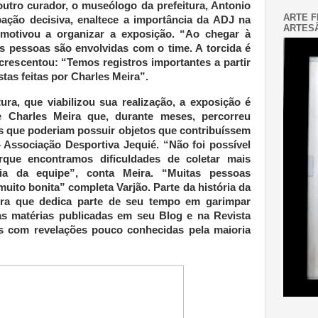
outro curador, o museólogo da prefeitura, Antonio
ARTE F
pação decisiva, enaltece a importância da ADJ na
ARTESÃ
 motivou a organizar a exposição. “Ao chegar à
as pessoas são envolvidas com o time. A torcida é
crescentou: “Temos registros importantes a partir
stas feitas por Charles Meira”.
ura, que viabilizou sua realização, a exposição é
e Charles Meira que, durante meses, percorreu
as que poderiam possuir objetos que contribuíssem
– Associação Desportiva Jequié. “Não foi possível
que encontramos dificuldades de coletar mais
ria da equipe”, conta Meira. “Muitas pessoas
uito bonita” completa Varjão. Parte da história da
ra que dedica parte de seu tempo em garimpar
as matérias publicadas em seu Blog e na Revista
s com revelações pouco conhecidas pela maioria