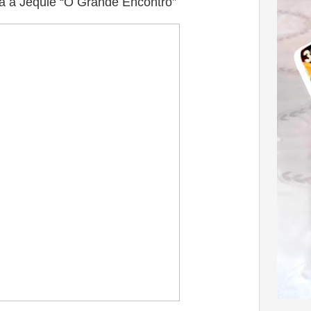
ta a Jequié “O Grande Encontro”