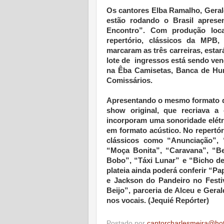
Os cantores Elba Ramalho, Geral
estão rodando o Brasil apres
Encontro”. Com produção loc
repertório, clássicos da MPB
marcaram as três carreiras, estar
lote de ingressos está sendo vend
na Êba Camisetas, Banca de Hu
Comissários.
Apresentando o mesmo formato da 
show original, que recriava a 
incorporam uma sonoridade elétr
em formato acústico. No repertór
clássicos como “Anunciação”, 
“Moça Bonita”, “Caravana”, “B
Bobo”, “Táxi Lunar” e “Bicho de
plateia ainda poderá conferir “P
e Jackson do Pandeiro no Festi
Beijo”, parceria de Alceu e Gera
nos vocais. (Jequié Repórter)
Postado por
cantorcharlesmeira@ho