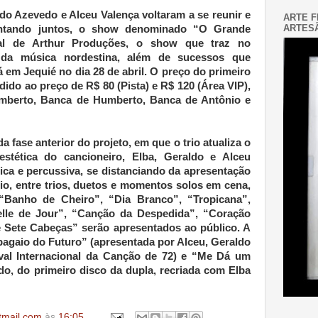
do Azevedo e Alceu Valença voltaram a se reunir e
ARTE F
ARTESÃ
entando juntos, o show denominado “O Grande
al de Arthur Produções, o show que traz no
, da música nordestina, além de sucessos que
á em Jequié no dia 28 de abril. O preço do primeiro
ido ao preço de R$ 80 (Pista) e R$ 120 (Área VIP),
mberto, Banca de Humberto, Banca de Antônio e
fase anterior do projeto, em que o trio atualiza o
estética do cancioneiro, Elba, Geraldo e Alceu
ica e percussiva, se distanciando da apresentação
io, entre trios, duetos e momentos solos em cena,
“Banho de Cheiro”, “Dia Branco”, “Tropicana”,
elle de Jour”, “Canção da Despedida”, “Coração
 Sete Cabeças” serão apresentados ao público. A
apagaio do Futuro” (apresentada por Alceu, Geraldo
val Internacional da Canção de 72) e “Me Dá um
ldo, do primeiro disco da dupla, recriada com Elba
tmail.com
às
16:05