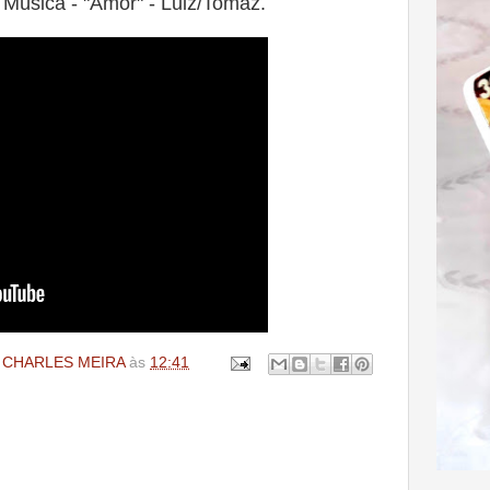
Música - "Amor" - Luiz/Tomaz.
 CHARLES MEIRA
às
12:41