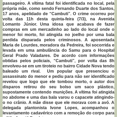
passageiro. A vítima fatal foi identificada no local, pela
própria mãe, como sendo Fernando Duarte dos Santos,
17 anos, apelidado de “Cambuti”. O crime ocorreu por
volta das 11h desta quinta-feira (7/3), na Avenida
Lomanto Júnior. Uma idosa que acabava de fazer
compras em um mercadinho ao lado do local onde o
menor foi morto, foi atingida no joelho por uma bala
perdida disparada pelos criminosos. A aposentada
Maria de Lourdes, moradora da Pedreira, foi socorrida e
levada em uma ambulância do Samu para o Hospital
Geral Prado Valadares. De acordo com informações
obtidas pelos policiais, “Cambuti”, por volta das 8h
envolveu-se em um tiroteio no bairro Cidade Nova tendo
baleado um rival. Um popular que presenciou o
assassinato do menor e pediu para não ser identificado
revelou que logo que ele tombou morto, o autor dos
disparos retirou do seu bolso um saco plástico,
supostamente contendo munições. A vítima foi atingida
no abdome e uma das bala varou o capacete atingindo-
o no crânio. A mãe disse que ele morava com a avó. A
delegada plantonista Ivone Lopes, acompanhou o
levantamento cadavérico com a remoção do corpo para