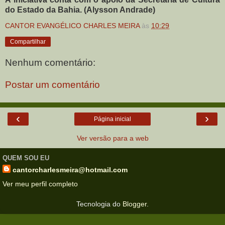
do Estado da Bahia. (Alysson Andrade)
CANTOR EVANGÉLICO CHARLES MEIRA
às
10:29
Compartilhar
Nenhum comentário:
Postar um comentário
‹
›
Página inicial
Ver versão para a web
QUEM SOU EU
cantorcharlesmeira@hotmail.com
Ver meu perfil completo
Tecnologia do
Blogger
.