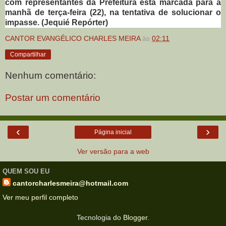
com representantes da Prefeitura está marcada para a
manhã de terça-feira (22), na tentativa de solucionar o
impasse. (Jequié Repórter)
CANTOR EVANGÉLICO CHARLES MEIRA
às
02:11
Compartilhar
Nenhum comentário:
Postar um comentário
‹
›
Página inicial
Ver versão para a web
QUEM SOU EU
cantorcharlesmeira@hotmail.com
Ver meu perfil completo
Tecnologia do
Blogger
.