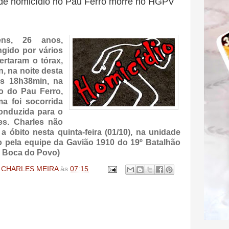
 de homicídio no Pau Ferro morre no HGPV
ens, 26 anos,
ngido por vários
ertaram o tórax,
, na noite desta
das 18h38min, na
ão do Pau Ferro,
ma foi socorrida
onduzida para o
es. Charles não
 a óbito nesta quinta-feira (01/10), na unidade
ado pela equipe da Gavião 1910 do 19º Batalhão
Na Boca do Povo)
 CHARLES MEIRA
às
07:15