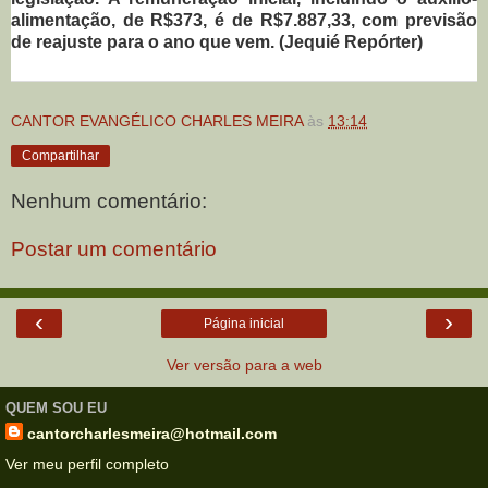
alimentação, de R$373, é de R$7.887,33, com previsão
de reajuste para o ano que vem. (Jequié Repórter)
CANTOR EVANGÉLICO CHARLES MEIRA
às
13:14
Compartilhar
Nenhum comentário:
Postar um comentário
‹
›
Página inicial
Ver versão para a web
QUEM SOU EU
cantorcharlesmeira@hotmail.com
Ver meu perfil completo